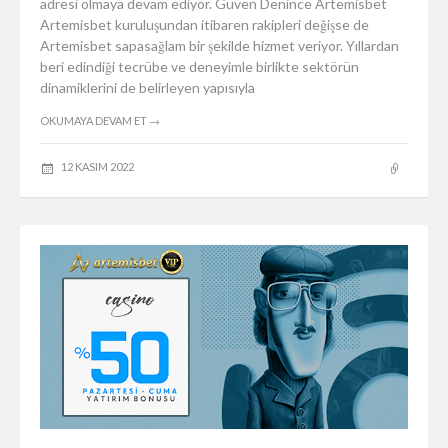
adresi olmaya devam ediyor. Güven Denince Artemisbet
Artemisbet kuruluşundan itibaren rakipleri değişse de
Artemisbet sapasağlam bir şekilde hizmet veriyor. Yıllardan
beri edindiği tecrübe ve deneyimle birlikte sektörün
dinamiklerini de belirleyen yapısıyla
OKUMAYA DEVAM ET
→
12 KASIM 2022