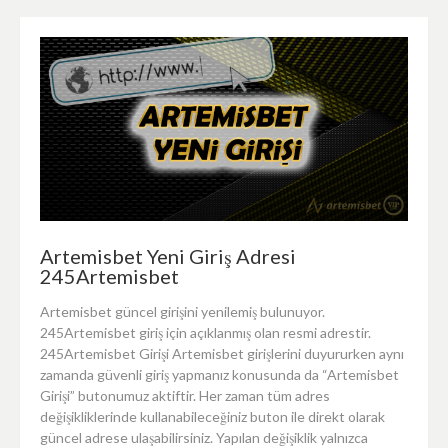
Artemisbet Yeni Giriş Adresi
245Artemisbet
Artemisbet güncel girişini yenilemiş bulunuyor.
245Artemisbet giriş için açıklanmış olan resmi adrestir.
245Artemisbet Girişi Artemisbet girişlerini duyururken aynı
zamanda güvenli giriş yapmanız konusunda da “Artemisbet
Girişi” butonumuz aktiftir. Her zaman tüm adres
değişikliklerinde kullanabileceğiniz buton ile direkt olarak
güncel adrese ulaşabilirsiniz. Yapılan değişiklik yalnızca