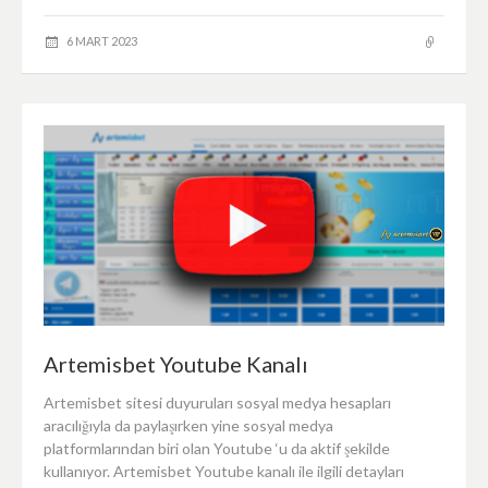
6 MART 2023
Artemisbet Youtube Kanalı
Artemisbet sitesi duyuruları sosyal medya hesapları
aracılığıyla da paylaşırken yine sosyal medya
platformlarından biri olan Youtube ‘u da aktif şekilde
kullanıyor. Artemisbet Youtube kanalı ile ilgili detayları