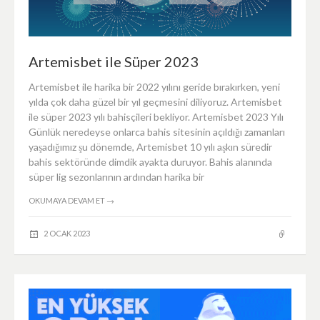
Artemisbet ile Süper 2023
Artemisbet ile harika bir 2022 yılını geride bırakırken, yeni
yılda çok daha güzel bir yıl geçmesini diliyoruz. Artemisbet
ile süper 2023 yılı bahisçileri bekliyor. Artemisbet 2023 Yılı
Günlük neredeyse onlarca bahis sitesinin açıldığı zamanları
yaşadığımız şu dönemde, Artemisbet 10 yılı aşkın süredir
bahis sektöründe dimdik ayakta duruyor. Bahis alanında
süper lig sezonlarının ardından harika bir
OKUMAYA DEVAM ET
→
2 OCAK 2023