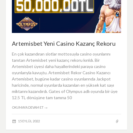
Artemisbet Yeni Casino Kazanç Rekoru
En çok kazandıran slotlar mottosuyla casino oyunlarını
tanıtan Artemisbet yeni kazanç rekoru kırıldı. Bir
Artemisbet üyesi daha hayallerindeki paraya casino
oyunlarıyla kavuştu. Artemisbet Rekor Casino Kazancı
Artemisbet, bugüne kadar casino oyunlarında Jackpot
haricinde, normal oyunlarda kazanılan en yüksek kat sayı
miktarını kazandırdı. Gates of Olympus adlı oyunda bir üye
12.5 TL dönüşüne tam tamına 50
OKUMAYA DEVAM ET
→
15 EYLÜL 2022