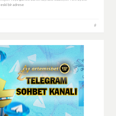
 eski bir adrese