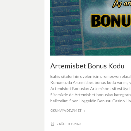
Artemisbet Bonus Kodu
Bahis sitelerinin üyeleri için promosyon olar
Konumuzda Artemisbet bonus kodu var mı, yok mu
Artemisbet Bonusları Artemisbet sitesi üyele
Sitemizde de Artemisbet bonusları kategorisind
belirtelim; Spor Hoşgeldin Bonusu Casino H
OKUMAYA DEVAM ET
→
2 AĞUSTOS 2023