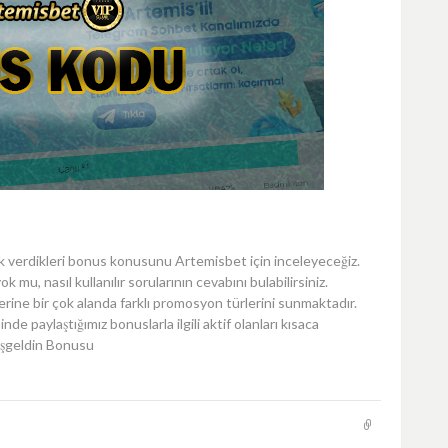
ak verdikleri bonus konusunu Artemisbet için inceleyeceğiz.
, nasıl kullanılır sorularının cevabını bulabilirsiniz.
rine bir çok alanda farklı promosyon türlerini sunmaktadır.
e paylaştığımız bonuslarla ilgili aktif olanları kısaca
oşgeldin Bonusu