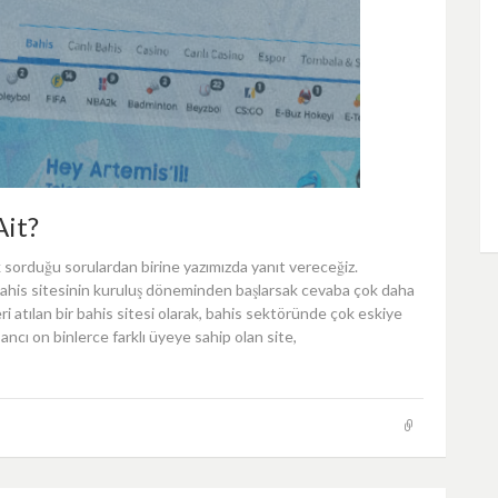
Ait?
çok sorduğu sorulardan birine yazımızda yanıt vereceğiz.
ahis sitesinin kuruluş döneminden başlarsak cevaba çok daha
i atılan bir bahis sitesi olarak, bahis sektöründe çok eskiye
bancı on binlerce farklı üyeye sahip olan site,