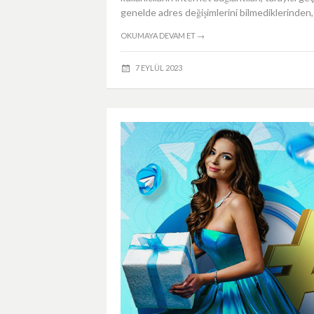
genelde adres değişimlerini bilmediklerinden,
OKUMAYA DEVAM ET
→
7 EYLÜL 2023