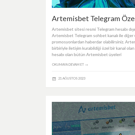
Artemisbet Telegram Özel
Artemisbet sitesi resmi Telegram hesabı dışın
Artemisbet Telegram sohbet kanalı ile diğer üy
promosyonlardan haberdar olabilirsiniz. Art
birbiriyle iletişim kurabildiği özel bir kanal 
hesabı olan bütün Artemisbet üyeleri
OKUMAYA DEVAM ET
→
21 AĞUSTOS 2023