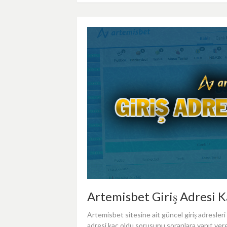
Artemisbet Giriş Adresi 
Artemisbet sitesine ait güncel giriş adresleri
adresi kaç oldu sorusunu soranlara yanıt vere