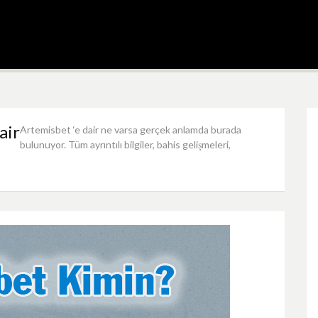
air
Artemisbet ‘e dair ne varsa gerçek anlamda burada
bulunuyor. Tüm ayrıntılı bilgiler, bahis gelişmeleri,