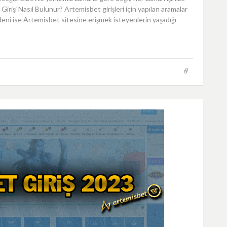
irişi Nasıl Bulunur? Artemisbet girişleri için yapılan aramalar
eni ise Artemisbet sitesine erişmek isteyenlerin yaşadığı