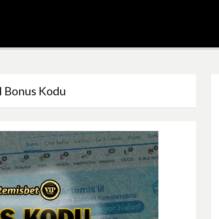
l Bonus Kodu